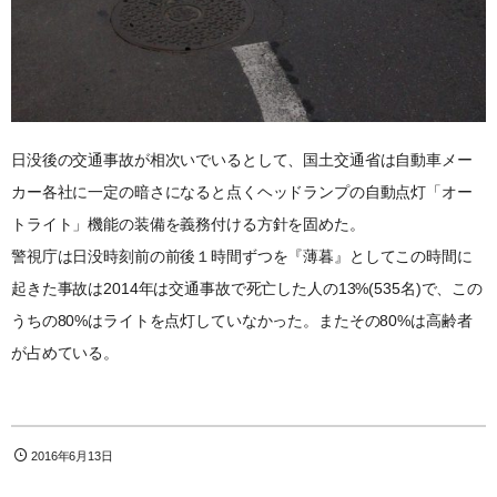
日没後の交通事故が相次いでいるとして、国土交通省は自動車メー
カー各社に一定の暗さになると点くヘッドランプの自動点灯「オー
トライト」機能の装備を義務付ける方針を固めた。
警視庁は日没時刻前の前後１時間ずつを『薄暮』としてこの時間に
起きた事故は2014年は交通事故で死亡した人の13%(535名)で、この
うちの80%はライトを点灯していなかった。またその80%は高齢者
が占めている。
2016年6月13日