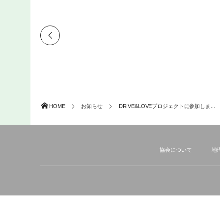
令和７年度 第１回 運転地理検定のご案内
2025年2月22日
令和６年度 第６回 運転地理検定のご案内
2025年1月10日
HOME
お知らせ
DRIVE&LOVEプロジェクトに参加しま...
協会について
地