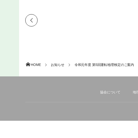
令和７年度 第１回 運転地理検定のご案内
2025年2月22日
令和６年度 第６回 運転地理検定のご案内
2025年1月10日
HOME
お知らせ
令和元年度 第5回運転地理検定のご案内
協会について
地