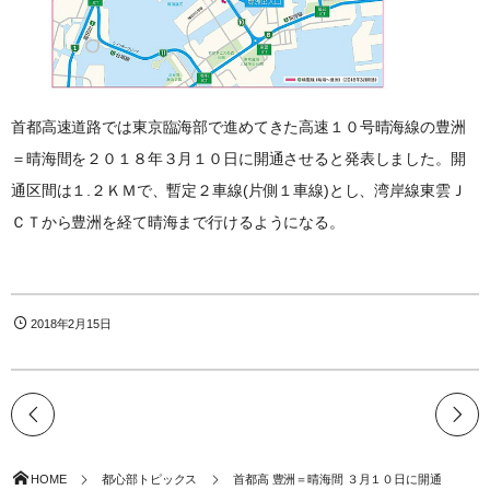
首都高速道路では東京臨海部で進めてきた高速１０号晴海線の豊洲
＝晴海間を２０１８年３月１０日に開通させると発表しました。開
通区間は１.２ＫＭで、暫定２車線(片側１車線)とし、湾岸線東雲Ｊ
ＣＴから豊洲を経て晴海まで行けるようになる。
2018年2月15日
HOME
都心部トピックス
首都高 豊洲＝晴海間 ３月１０日に開通